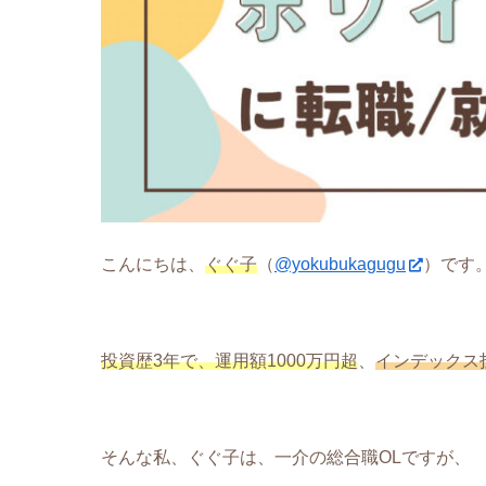
こんにちは、
ぐぐ子
（
@yokubukagugu
）です
投資歴3年で、運用額1000万円超
、
インデックス
そんな私、ぐぐ子は、一介の総合職OLですが、